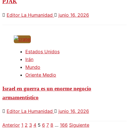
PJAK
Editor La Humanidad
junio 16, 2026
Estados Unidos
Irán
Mundo
Oriente Medio
Israel en guerra es un enorme negocio
armamentístico
Editor La Humanidad
junio 16, 2026
Anterior
1
2
3
4
5
6
7
8
…
166
Siguiente
Paginación