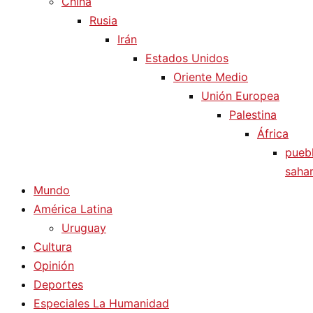
China
Rusia
Irán
Estados Unidos
Oriente Medio
Unión Europea
Palestina
África
pueb
sahar
Mundo
América Latina
Uruguay
Cultura
Opinión
Deportes
Especiales La Humanidad