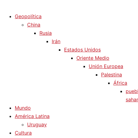
Diario La Humanidad
Geopolítica
China
Rusia
Irán
Estados Unidos
Oriente Medio
Unión Europea
Palestina
África
pueb
sahar
Mundo
América Latina
Uruguay
Cultura