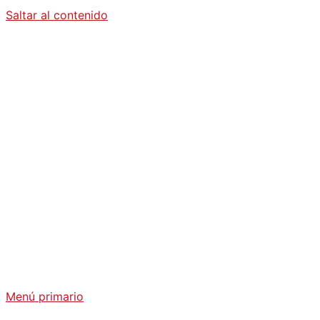
Saltar al contenido
Diario La
Humanidad
Análisis Geopolítico y Actualidad Internacional
Menú primario