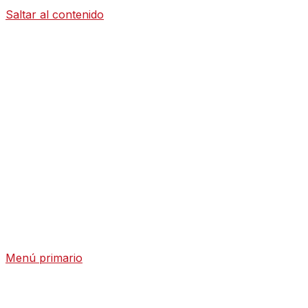
Saltar al contenido
Diario La
Humanidad
Análisis Geopolítico y Actualidad Internacional
Menú primario
Diario La Humanidad