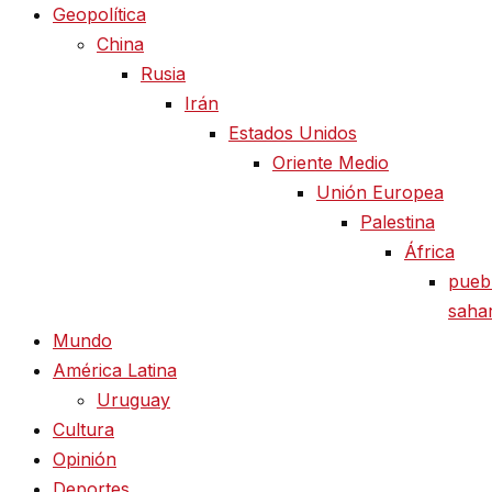
Geopolítica
China
Rusia
Irán
Estados Unidos
Oriente Medio
Unión Europea
Palestina
África
pueb
saha
Mundo
América Latina
Uruguay
Cultura
Opinión
Deportes