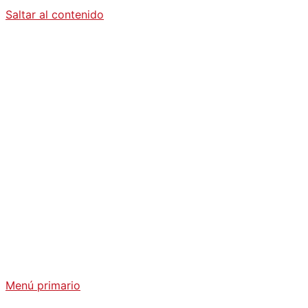
Saltar al contenido
Diario La
Humanidad
Análisis Geopolítico y Actualidad Internacional
Menú primario