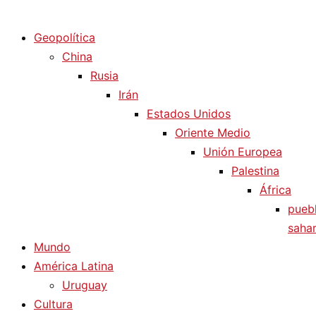
Diario La Humanidad
Geopolítica
China
Rusia
Irán
Estados Unidos
Oriente Medio
Unión Europea
Palestina
África
pueb
sahar
Mundo
América Latina
Uruguay
Cultura