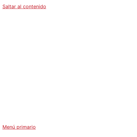
Saltar al contenido
Diario La
Humanidad
Análisis Geopolítico y Actualidad Internacional
Menú primario