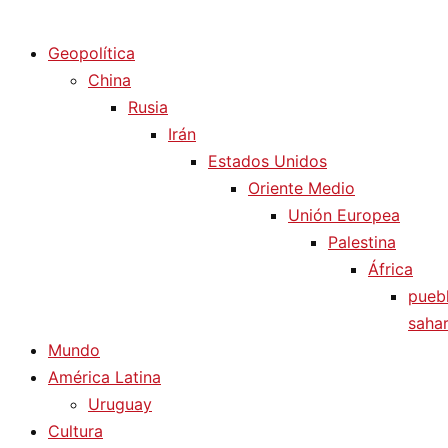
Diario La Humanidad
Geopolítica
China
Rusia
Irán
Estados Unidos
Oriente Medio
Unión Europea
Palestina
África
pueb
sahar
Mundo
América Latina
Uruguay
Cultura