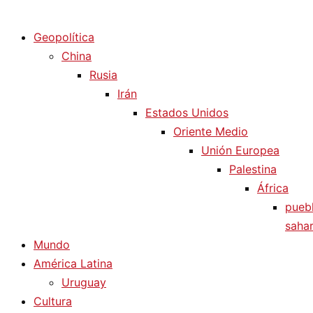
Diario La Humanidad
Geopolítica
China
Rusia
Irán
Estados Unidos
Oriente Medio
Unión Europea
Palestina
África
pueb
sahar
Mundo
América Latina
Uruguay
Cultura