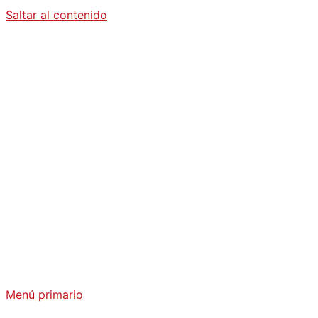
Saltar al contenido
Diario La
Humanidad
Análisis Geopolítico y Actualidad Internacional
Menú primario