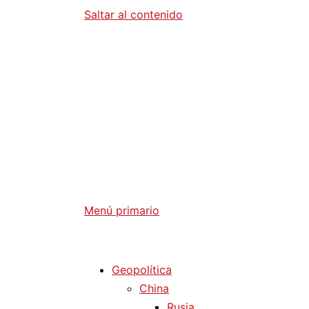
Saltar al contenido
Diario La 
Análisis Geopolítico y Actualidad Internaci
Menú primario
Diario La Humanidad
Geopolítica
China
Rusia