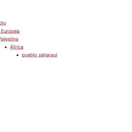
dio
 Europea
Palestina
África
pueblo saharaui