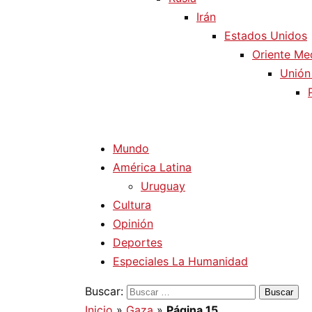
Irán
Estados Unidos
Oriente Me
Unión
Mundo
América Latina
Uruguay
Cultura
Opinión
Deportes
Especiales La Humanidad
Buscar:
Inicio
»
Gaza
»
Página 15