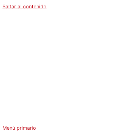
Saltar al contenido
Diario La
Humanidad
Análisis Geopolítico y Actualidad Internacional
Menú primario