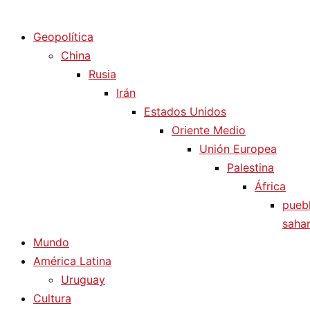
Diario La Humanidad
Geopolítica
China
Rusia
Irán
Estados Unidos
Oriente Medio
Unión Europea
Palestina
África
pueb
sahar
Mundo
América Latina
Uruguay
Cultura