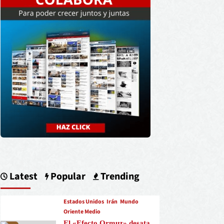
Latest
Popular
Trending
Estados Unidos
Irán
Mundo
Oriente Medio
El «Efecto Ormuz» desata