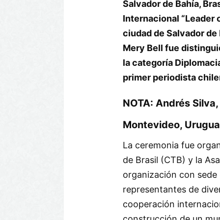
Salvador de Bahía, Bra
Internacional “Leader o
ciudad de Salvador de B
Mery Bell fue distingu
la categoría Diplomaci
primer periodista chil
NOTA: Andrés Silva,
Montevideo, Urugu
La ceremonia fue organ
de Brasil (CTB) y la As
organización con sede
representantes de dive
cooperación internaciona
construcción de un mun