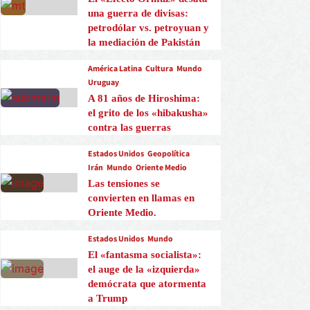
una guerra de divisas:
petrodólar vs. petroyuan y
la mediación de Pakistán
América Latina
Cultura
Mundo
Uruguay
A 81 años de Hiroshima:
el grito de los «hibakusha»
contra las guerras
Estados Unidos
Geopolítica
Irán
Mundo
Oriente Medio
Las tensiones se
convierten en llamas en
Oriente Medio.
Estados Unidos
Mundo
El «fantasma socialista»:
el auge de la «izquierda»
demócrata que atormenta
a Trump