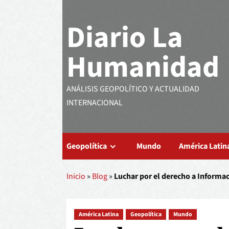
Diario La
Humanidad
ANÁLISIS GEOPOLÍTICO Y ACTUALIDAD
INTERNACIONAL
Geopolítica
Mundo
América Latin
Inicio
»
Blog
»
Luchar por el derecho a Informa
América Latina
Geopolítica
Mundo