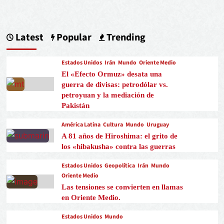
Latest
Popular
Trending
Estados Unidos
Irán
Mundo
Oriente Medio
El «Efecto Ormuz» desata una
guerra de divisas: petrodólar vs.
petroyuan y la mediación de
Pakistán
América Latina
Cultura
Mundo
Uruguay
A 81 años de Hiroshima: el grito de
los «hibakusha» contra las guerras
Estados Unidos
Geopolítica
Irán
Mundo
Oriente Medio
Las tensiones se convierten en llamas
en Oriente Medio.
Estados Unidos
Mundo