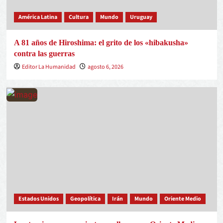
América Latina
Cultura
Mundo
Uruguay
A 81 años de Hiroshima: el grito de los «hibakusha»
contra las guerras
Editor La Humanidad
agosto 6, 2026
Estados Unidos
Geopolítica
Irán
Mundo
Oriente Medio