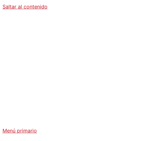
Saltar al contenido
Diario La
Humanidad
Análisis Geopolítico y Actualidad Internacional
Menú primario