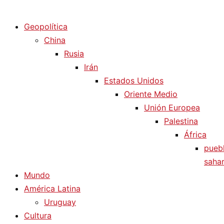
Diario La Humanidad
Geopolítica
China
Rusia
Irán
Estados Unidos
Oriente Medio
Unión Europea
Palestina
África
pueb
sahar
Mundo
América Latina
Uruguay
Cultura