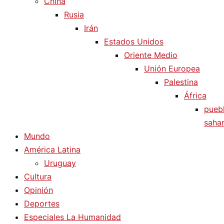
China
Rusia
Irán
Estados Unidos
Oriente Medio
Unión Europea
Palestina
África
pueb
sahar
Mundo
América Latina
Uruguay
Cultura
Opinión
Deportes
Especiales La Humanidad