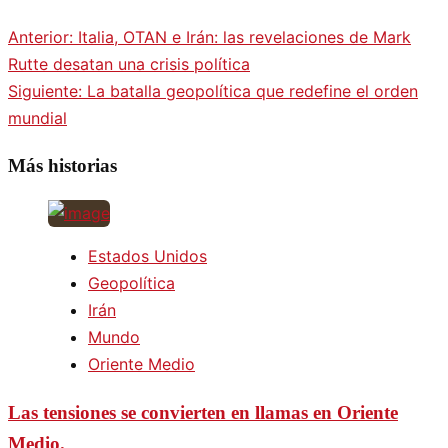
Anterior:
Italia, OTAN e Irán: las revelaciones de Mark
Navegación
Rutte desatan una crisis política
Siguiente:
La batalla geopolítica que redefine el orden
de
mundial
entradas
Más historias
Estados Unidos
Geopolítica
Irán
Mundo
Oriente Medio
Las tensiones se convierten en llamas en Oriente
Medio.