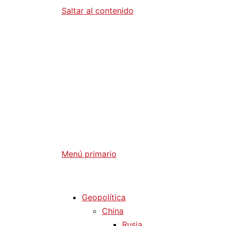
Saltar al contenido
Diario La 
Análisis Geopolítico y Actualidad Internaci
Menú primario
Diario La Humanidad
Geopolítica
China
Rusia