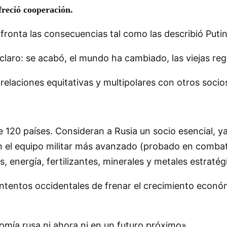
freció cooperación.
ronta las consecuencias tal como las describió Putin
claro: se acabó, el mundo ha cambiado, las viejas reg
 relaciones equitativas y multipolares con otros socio
e 120 países. Consideran a Rusia un socio esencial, y
n el equipo militar más avanzado (probado en combat
 energía, fertilizantes, minerales y metales estraté
intentos occidentales de frenar el crecimiento econó
mía rusa ni ahora ni en un futuro próximo».