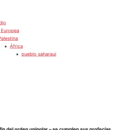
dio
 Europea
Palestina
África
pueblo saharaui
 fin del orden unipolar – se cumplen sus profecías