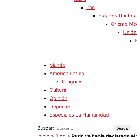
Irán
Estados Unidos
Oriente Me
Unión
Mundo
América Latina
Uruguay
Cultura
Opinión
Deportes
Especiales La Humanidad
Buscar:
Inicio
»
Blog
»
Putin ya habia declarado el