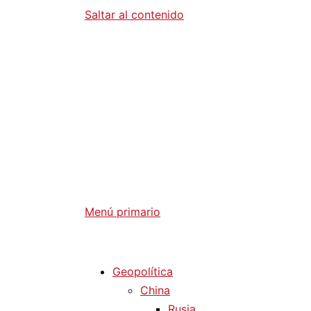
Saltar al contenido
Diario La 
Análisis Geopolítico y Actualidad Internaci
Menú primario
Diario La Humanidad
Geopolítica
China
Rusia