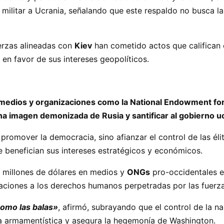
 militar a Ucrania, señalando que este respaldo no busca la
erzas alineadas con
Kiev
han cometido actos que califican 
en favor de sus intereses geopolíticos.
o medios y organizaciones como la National Endowment f
na imagen demonizada de Rusia y santificar al gobierno u
romover la democracia, sino afianzar el control de las éli
que benefician sus intereses estratégicos y económicos.
 millones de dólares en medios y
ONGs
pro-occidentales 
laciones a los derechos humanos perpetradas por las fuerz
como las balas»
, afirmó, subrayando que el control de la n
ia armamentística y asegura la hegemonía de Washington.