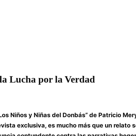
 la Lucha por la Verdad
“Los Niños y Niñas del Donbás” de Patricio Mer
evista exclusiva, es mucho más que un relato so
enuncia contundente contra las narrativas heg