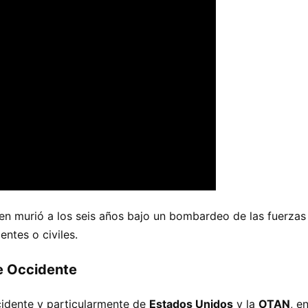
ien murió a los seis años bajo un bombardeo de las fuerza
ntes o civiles.
de Occidente
cidente y particularmente de
Estados Unidos
y la
OTAN
, e