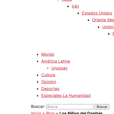
Irán
Estados Unidos
Oriente Me
Unión
Mundo
América Latina
Uruguay
Cultura
Opinión
Deportes
Especiales La Humanidad
Buscar:
Inicio
»
Blog
»
Los Niños del Donbás