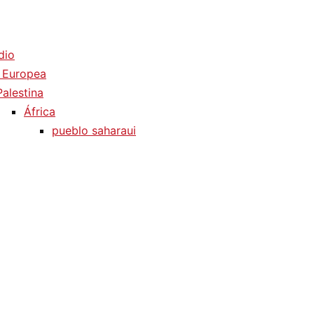
dio
 Europea
Palestina
África
pueblo saharaui