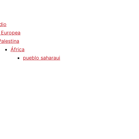
dio
 Europea
Palestina
África
pueblo saharaui