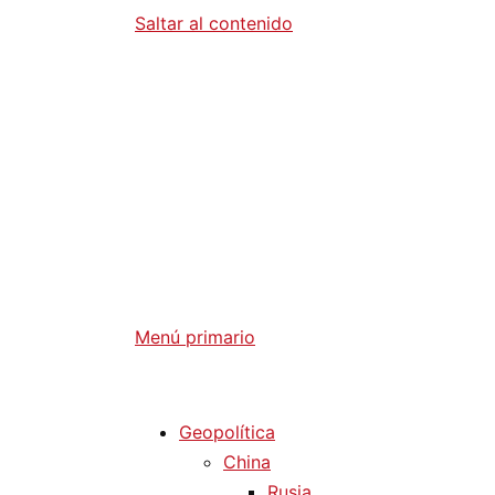
Saltar al contenido
Diario La 
Análisis Geopolítico y Actualidad Internaci
Menú primario
Diario La Humanidad
Geopolítica
China
Rusia