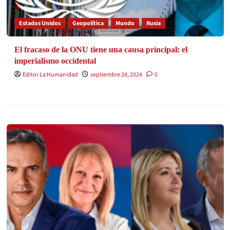
Estados Unidos
Geopolítica
Mundo
Rusia
El fracaso de la ONU tiene una causa principal: el
imperialismo occidental
Editor La Humanidad
septiembre 28, 2024
0