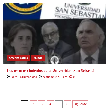
América Latina
Mundo
Los oscuros cimientos de la Universidad San Sebastián
Editor La Humanidad
septiembre 26, 2024
0
2
3
4
6
Siguiente
1
…