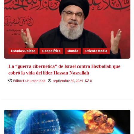
Estados Unidos
Geopolítica
Mundo
Oriente Medio
La “guerra cibernética” de Israel contra Hezbollah que
cobró la vida del líder Hassan Nasrallah
Editor La Humanidad
septiembre 30, 2024
0