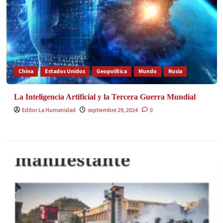
China
Estados Unidos
Geopolítica
Mundo
Rusia
La Inteligencia Artificial y la Tercera Guerra Mundial
Editor La Humanidad
septiembre 29, 2024
0