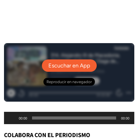
Reproductor
00:00
00:00
de
audio
COLABORA CON EL PERIODISMO