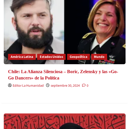
América Latina
Estados Unidos
Geopolítica
Mundo
Chile: La Alianza Silenciosa – Boric, Zelensky y las «Go-
Go Dancers» de la Política
Editor La Humanidad
septiembre 30, 2024
0