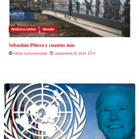
América Latina
Mundo
Sebastián Piñera y cuantos más
Editor La Humanidad
septiembre 29, 2024
0