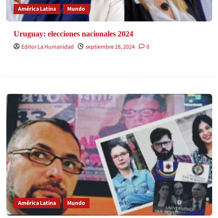
América Latina
Mundo
Uruguay: elecciones nacionales 2024
Editor La Humanidad
septiembre 28, 2024
0
América Latina
Mundo