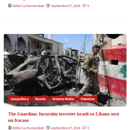
Editor La Humanidad
septiembre 27, 2024
0
Geopolítica
Mundo
Oriente Medio
Palestina
The Guardian: Incursión terrestre israelí en Líbano será
un fracaso
Editor La Humanidad
septiembre 27, 2024
0