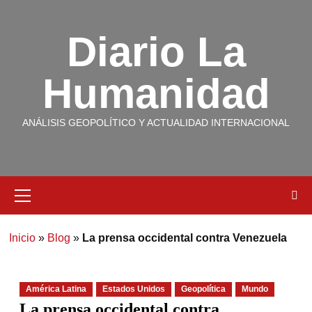
Diario La
Humanidad
ANÁLISIS GEOPOLÍTICO Y ACTUALIDAD INTERNACIONAL
Inicio
»
Blog
»
La prensa occidental contra Venezuela
América Latina
Estados Unidos
Geopolítica
Mundo
La prensa occidental contra