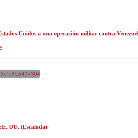
stados Unidos a una operación militar contra Venezue
5
n EE. UU. (Escalada)