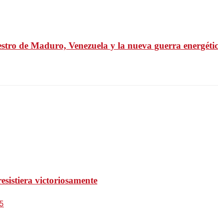
uestro de Maduro, Venezuela y la nueva guerra energéti
esistiera victoriosamente
5