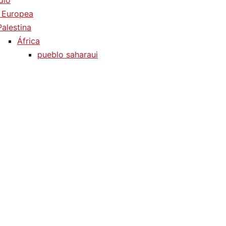
dio
 Europea
Palestina
África
pueblo saharaui