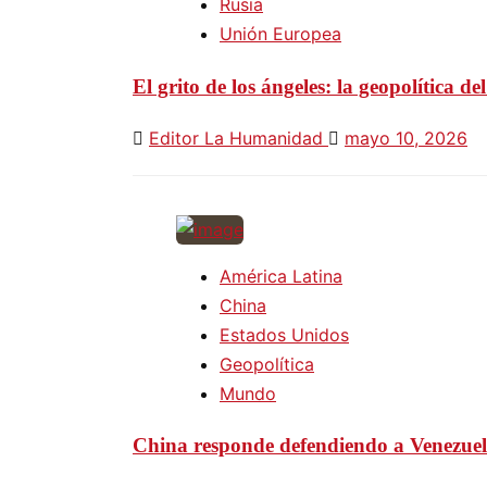
Rusia
Unión Europea
El grito de los ángeles: la geopolítica de
Editor La Humanidad
mayo 10, 2026
América Latina
China
Estados Unidos
Geopolítica
Mundo
China responde defendiendo a Venezuela