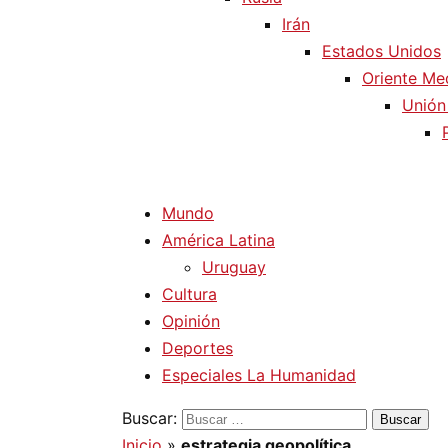
Irán
Estados Unidos
Oriente Me
Unión
Mundo
América Latina
Uruguay
Cultura
Opinión
Deportes
Especiales La Humanidad
Buscar:
Inicio
»
estrategia geopolítica