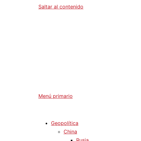
Saltar al contenido
Diario La 
Análisis Geopolítico y Actualidad Internaci
Menú primario
Diario La Humanidad
Geopolítica
China
Rusia