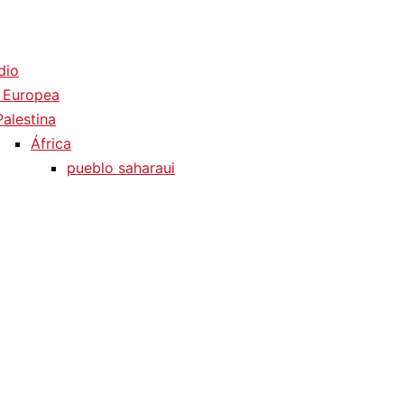
dio
 Europea
Palestina
África
pueblo saharaui