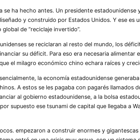
a se ha hecho antes. Un presidente estadounidense ya
 diseñado y construido por Estados Unidos. Y ese es 
lobal de “reciclaje invertido”.
unidenses se reciclaran al resto del mundo, los défi
nciar su déficit. Para eso era necesaria alimentar 
que el milagro económico chino echara raíces y creci
, esencialmente, la economía estadounidense generab
hinos. A estos se les pagaba con pagarés llamados d
nanciar al gobierno estadounidense, a la bolsa estadou
 por supuesto ese tsunami de capital que llegaba a Wal
locos. empezaron a construir enormes y gigantescas p
tema entró en una crisis muy grave, con un sistema d