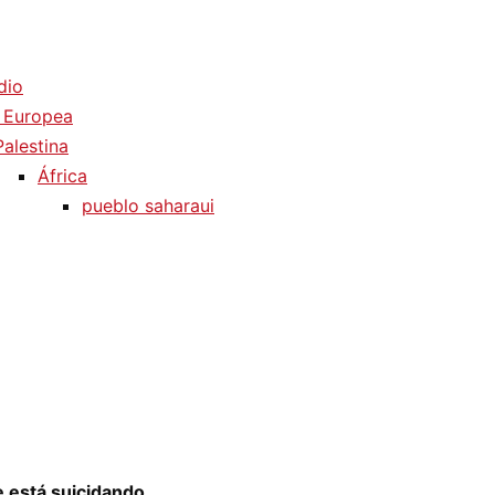
dio
 Europea
Palestina
África
pueblo saharaui
e está suicidando