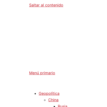
Saltar al contenido
Diario La 
Análisis Geopolítico y Actualidad Internaci
Menú primario
Diario La Humanidad
Geopolítica
China
Rusia