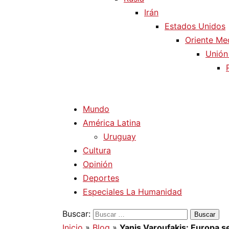
Irán
Estados Unidos
Oriente Me
Unión
Mundo
América Latina
Uruguay
Cultura
Opinión
Deportes
Especiales La Humanidad
Buscar:
Inicio
»
Blog
»
Yanis Varoufakis: Europa s