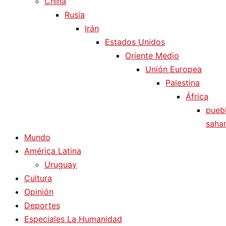
China
Rusia
Irán
Estados Unidos
Oriente Medio
Unión Europea
Palestina
África
pueb
sahar
Mundo
América Latina
Uruguay
Cultura
Opinión
Deportes
Especiales La Humanidad