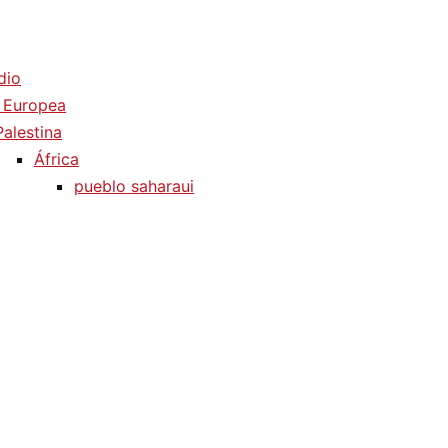
dio
 Europea
Palestina
África
pueblo saharaui