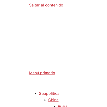
Saltar al contenido
Diario La 
Análisis Geopolítico y Actualidad Internaci
Menú primario
Diario La Humanidad
Geopolítica
China
Rusia