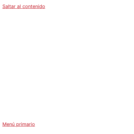
Saltar al contenido
Diario La
Humanidad
Análisis Geopolítico y Actualidad Internacional
Menú primario