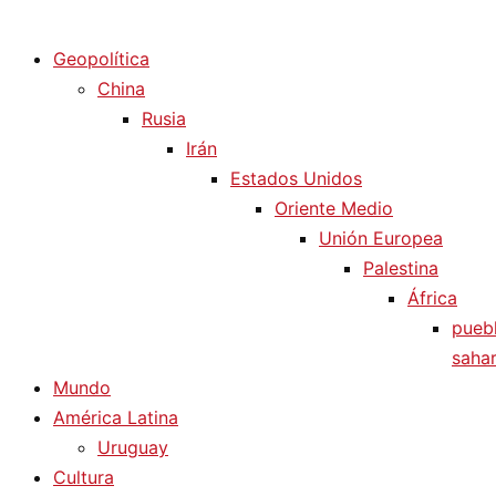
Diario La Humanidad
Geopolítica
China
Rusia
Irán
Estados Unidos
Oriente Medio
Unión Europea
Palestina
África
pueb
sahar
Mundo
América Latina
Uruguay
Cultura