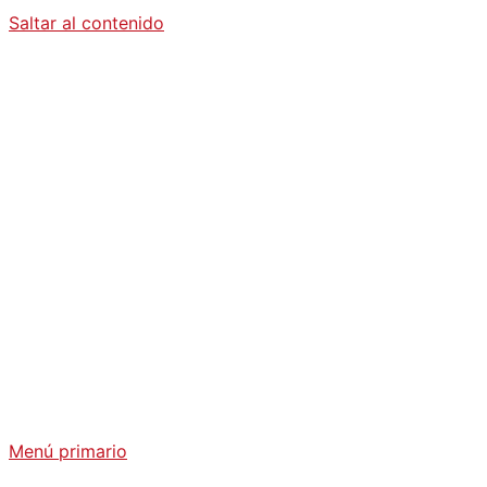
Saltar al contenido
Diario La
Humanidad
Análisis Geopolítico y Actualidad Internacional
Menú primario