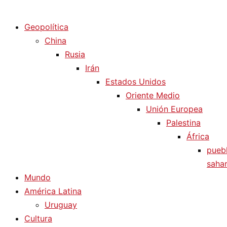
Diario La Humanidad
Geopolítica
China
Rusia
Irán
Estados Unidos
Oriente Medio
Unión Europea
Palestina
África
pueb
sahar
Mundo
América Latina
Uruguay
Cultura