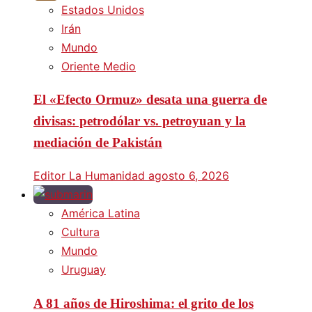
Estados Unidos
Irán
Mundo
Oriente Medio
El «Efecto Ormuz» desata una guerra de
divisas: petrodólar vs. petroyuan y la
mediación de Pakistán
Editor La Humanidad
agosto 6, 2026
América Latina
Cultura
Mundo
Uruguay
A 81 años de Hiroshima: el grito de los