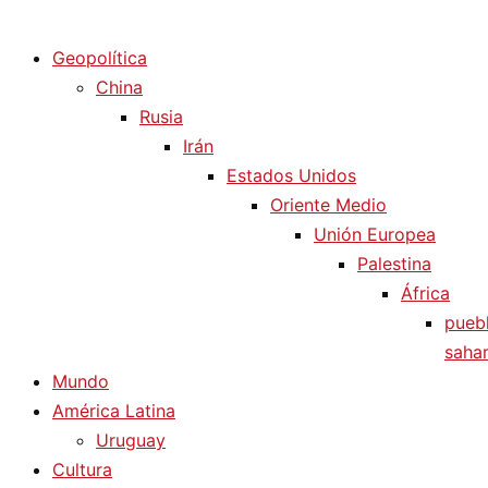
Diario La Humanidad
Geopolítica
China
Rusia
Irán
Estados Unidos
Oriente Medio
Unión Europea
Palestina
África
pueb
sahar
Mundo
América Latina
Uruguay
Cultura