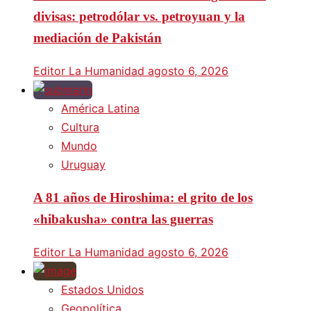
divisas: petrodólar vs. petroyuan y la
mediación de Pakistán
Editor La Humanidad
agosto 6, 2026
América Latina
Cultura
Mundo
Uruguay
A 81 años de Hiroshima: el grito de los
«hibakusha» contra las guerras
Editor La Humanidad
agosto 6, 2026
Estados Unidos
Geopolítica