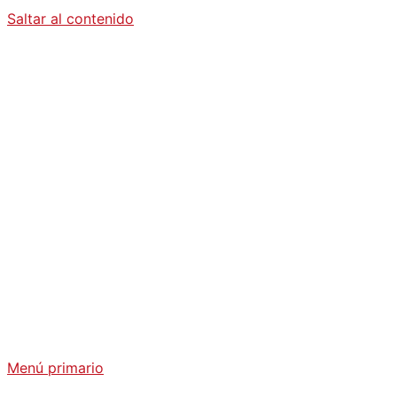
Saltar al contenido
Diario La
Humanidad
Análisis Geopolítico y Actualidad Internacional
Menú primario