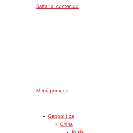
Saltar al contenido
Diario La 
Análisis Geopolítico y Actualidad Internaci
Menú primario
Diario La Humanidad
Geopolítica
China
Rusia