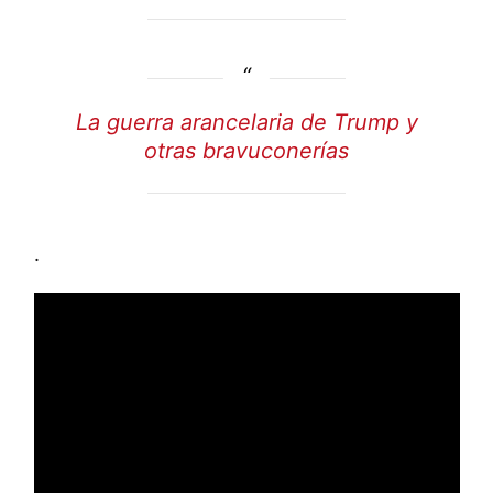
La guerra arancelaria de Trump y
otras bravuconerías
.