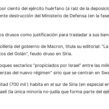
or ciento del ejército huérfano (a raíz de la deposic
nte destrucción del Ministerio de Defensa (en la fase 
los drusos como justificación para trasladar a sus band
llería del gobierno de Macron, titula su editorial:
La
ltos del Golán
, feudo druso en Siria.
hoques sectarios
propiciados por Israel
entre las mil
uerzas del nuevo régimen
sirio que se centran en Swe
itad (700 mil ) habita en el sur de Siria (en especial 
aelí (la única minoría no-judía que forma parte del ejé