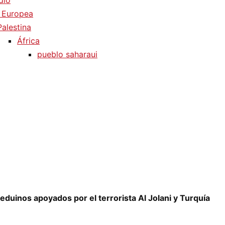
dio
 Europea
Palestina
África
pueblo saharaui
beduinos apoyados por el terrorista Al Jolani y Turquía