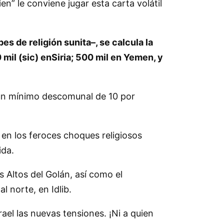
ien
le conviene jugar esta carta volátil
s de religión sunita–, se calcula la
mil (sic) enSiria; 500 mil en Yemen, y
un mínimo descomunal de 10 por
en los feroces choques religiosos
ida.
s Altos del Golán, así como el
l norte, en Idlib.
rael las nuevas tensiones. ¡Ni a quien