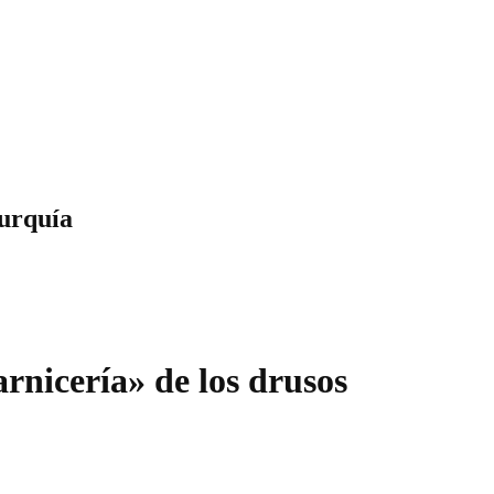
Turquía
rnicería» de los drusos