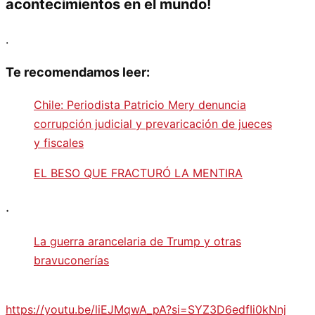
acontecimientos en el mundo!
.
Te recomendamos leer:
Chile: Periodista Patricio Mery denuncia
corrupción judicial y prevaricación de jueces
y fiscales
EL BESO QUE FRACTURÓ LA MENTIRA
.
La guerra arancelaria de Trump y otras
bravuconerías
https://youtu.be/liEJMqwA_pA?si=SYZ3D6edfIi0kNnj