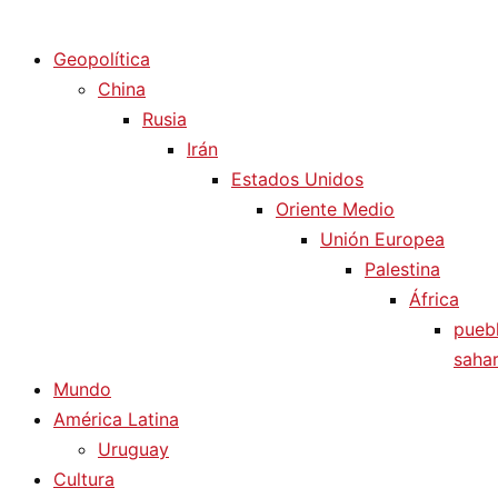
Diario La Humanidad
Geopolítica
China
Rusia
Irán
Estados Unidos
Oriente Medio
Unión Europea
Palestina
África
pueb
sahar
Mundo
América Latina
Uruguay
Cultura