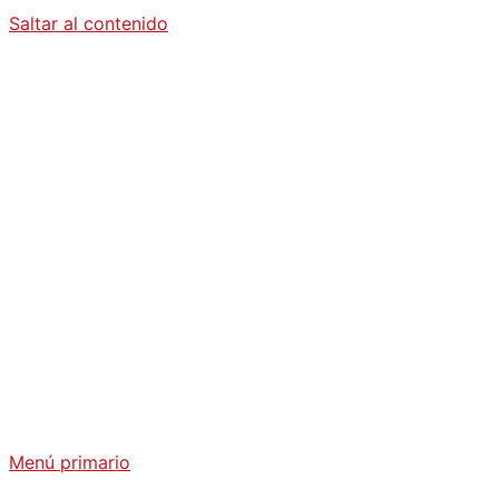
Saltar al contenido
Diario La
Humanidad
Análisis Geopolítico y Actualidad Internacional
Menú primario