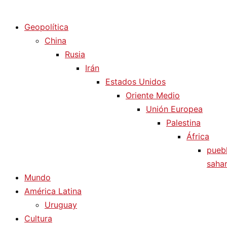
Diario La Humanidad
Geopolítica
China
Rusia
Irán
Estados Unidos
Oriente Medio
Unión Europea
Palestina
África
pueb
sahar
Mundo
América Latina
Uruguay
Cultura