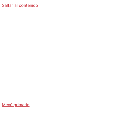
Saltar al contenido
Diario La
Humanidad
Análisis Geopolítico y Actualidad Internacional
Menú primario