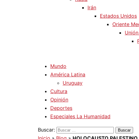
Irán
Estados Unidos
Oriente Me
Unión
Mundo
América Latina
Uruguay
Cultura
Opinión
Deportes
Especiales La Humanidad
Buscar:
Inicio
»
Blog
»
HOLOCAUSTO PALESTINO