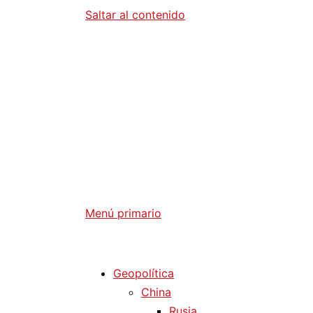
Saltar al contenido
Diario La 
Análisis Geopolítico y Actualidad Internaci
Menú primario
Diario La Humanidad
Geopolítica
China
Rusia