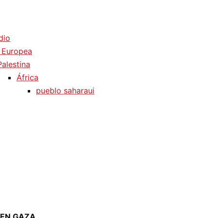
dio
 Europea
Palestina
África
pueblo saharaui
 EN GAZA