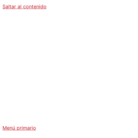
Saltar al contenido
Diario La
Humanidad
Análisis Geopolítico y Actualidad Internacional
Menú primario