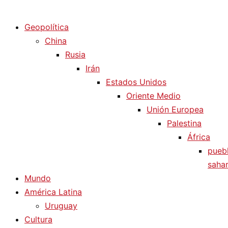
Diario La Humanidad
Geopolítica
China
Rusia
Irán
Estados Unidos
Oriente Medio
Unión Europea
Palestina
África
pueb
sahar
Mundo
América Latina
Uruguay
Cultura