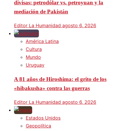
divisas: petrodólar vs. petroyuan y la
mediación de Pakistán
Editor La Humanidad
agosto 6, 2026
América Latina
Cultura
Mundo
Uruguay
A 81 años de Hiroshima: el grito de los
«hibakusha» contra las guerras
Editor La Humanidad
agosto 6, 2026
Estados Unidos
Geopolítica