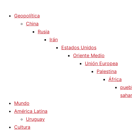
Diario La Humanidad
Geopolítica
China
Rusia
Irán
Estados Unidos
Oriente Medio
Unión Europea
Palestina
África
pueb
sahar
Mundo
América Latina
Uruguay
Cultura