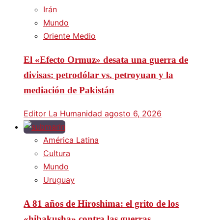
Irán
Mundo
Oriente Medio
El «Efecto Ormuz» desata una guerra de
divisas: petrodólar vs. petroyuan y la
mediación de Pakistán
Editor La Humanidad
agosto 6, 2026
América Latina
Cultura
Mundo
Uruguay
A 81 años de Hiroshima: el grito de los
«hibakusha» contra las guerras