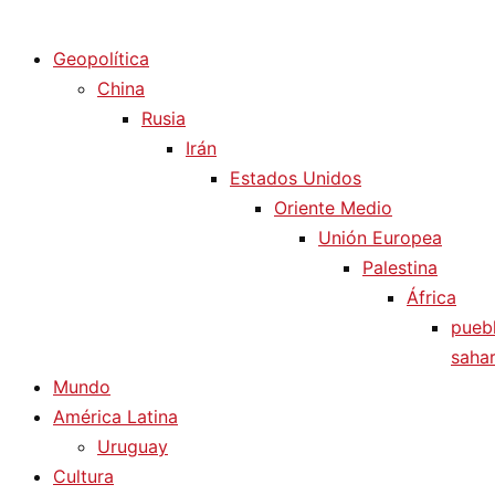
Diario La Humanidad
Geopolítica
China
Rusia
Irán
Estados Unidos
Oriente Medio
Unión Europea
Palestina
África
pueb
sahar
Mundo
América Latina
Uruguay
Cultura