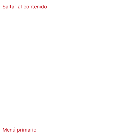
Saltar al contenido
Diario La
Humanidad
Análisis Geopolítico y Actualidad Internacional
Menú primario