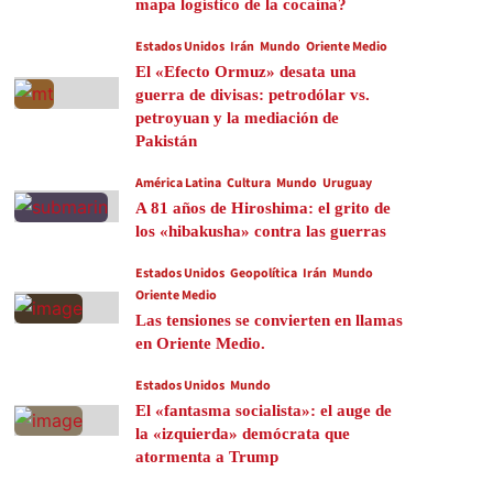
mapa logístico de la cocaína?
Estados Unidos
Irán
Mundo
Oriente Medio
El «Efecto Ormuz» desata una
guerra de divisas: petrodólar vs.
petroyuan y la mediación de
Pakistán
América Latina
Cultura
Mundo
Uruguay
A 81 años de Hiroshima: el grito de
los «hibakusha» contra las guerras
Estados Unidos
Geopolítica
Irán
Mundo
Oriente Medio
Las tensiones se convierten en llamas
en Oriente Medio.
Estados Unidos
Mundo
El «fantasma socialista»: el auge de
la «izquierda» demócrata que
atormenta a Trump