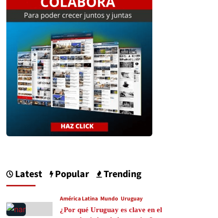
Latest
Popular
Trending
América Latina
Mundo
Uruguay
¿Por qué Uruguay es clave en el