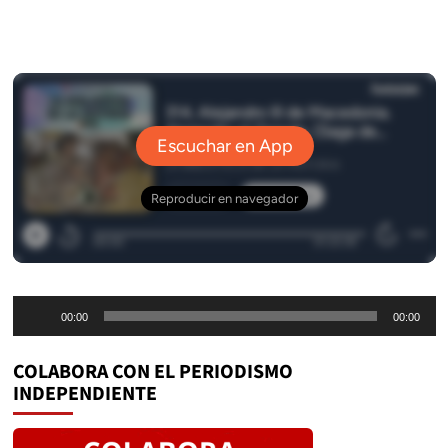
Reproductor
00:00
00:00
de
audio
COLABORA CON EL PERIODISMO
INDEPENDIENTE