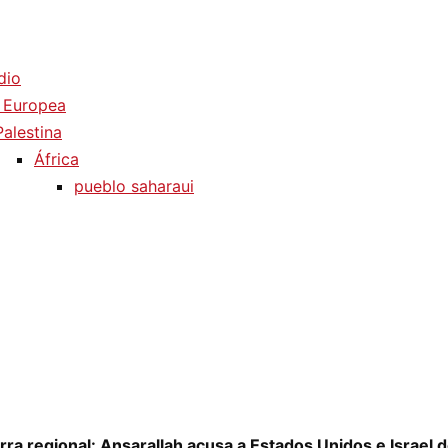
dio
 Europea
Palestina
África
pueblo saharaui
a regional: Ansarallah acusa a Estados Unidos e Israel de 