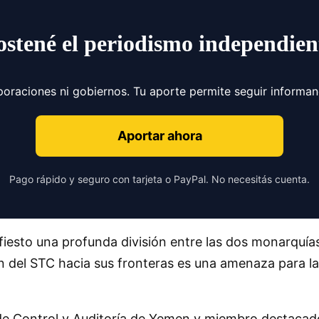
ostené el periodismo independien
poraciones ni gobiernos. Tu aporte permite seguir informa
Aportar ahora
Pago rápido y seguro con tarjeta o PayPal. No necesitás cuenta.
esto una profunda división entre las dos monarquías
n del STC hacia sus fronteras es una amenaza para la
de Control y Auditoría de Yemen y miembro destacado d