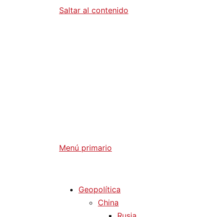
Saltar al contenido
Diario La 
Análisis Geopolítico y Actualidad Internaci
Menú primario
Diario La Humanidad
Geopolítica
China
Rusia