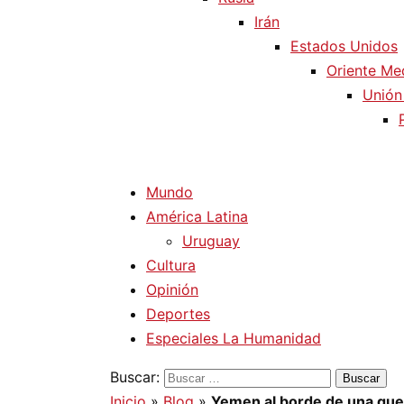
Irán
Estados Unidos
Oriente Me
Unión
Mundo
América Latina
Uruguay
Cultura
Opinión
Deportes
Especiales La Humanidad
Buscar:
Inicio
»
Blog
»
Yemen al borde de una guerr