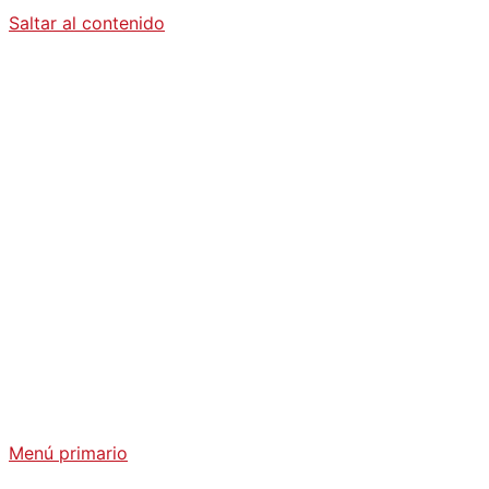
Saltar al contenido
Diario La
Humanidad
Análisis Geopolítico y Actualidad Internacional
Menú primario