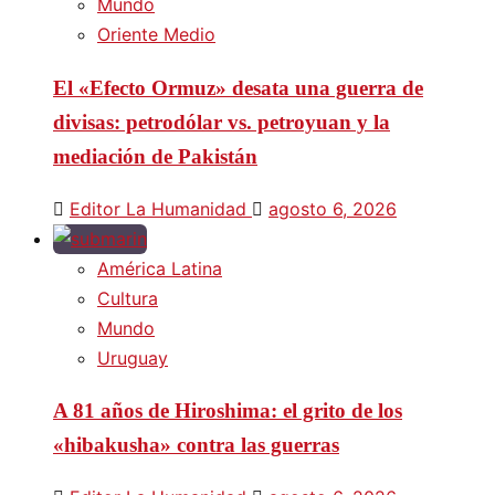
Mundo
Oriente Medio
El «Efecto Ormuz» desata una guerra de
divisas: petrodólar vs. petroyuan y la
mediación de Pakistán
Editor La Humanidad
agosto 6, 2026
América Latina
Cultura
Mundo
Uruguay
A 81 años de Hiroshima: el grito de los
«hibakusha» contra las guerras