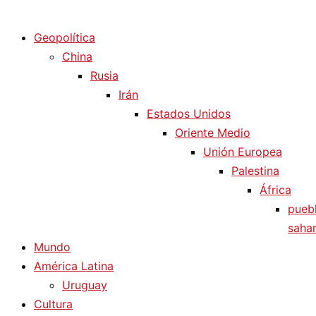
Diario La Humanidad
Geopolítica
China
Rusia
Irán
Estados Unidos
Oriente Medio
Unión Europea
Palestina
África
pueb
sahar
Mundo
América Latina
Uruguay
Cultura