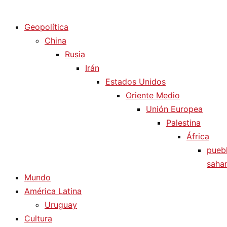
Diario La Humanidad
Geopolítica
China
Rusia
Irán
Estados Unidos
Oriente Medio
Unión Europea
Palestina
África
pueb
sahar
Mundo
América Latina
Uruguay
Cultura