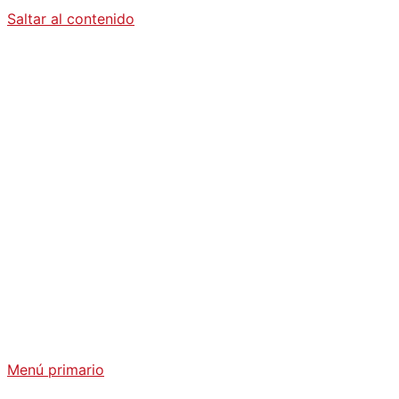
Saltar al contenido
Diario La
Humanidad
Análisis Geopolítico y Actualidad Internacional
Menú primario