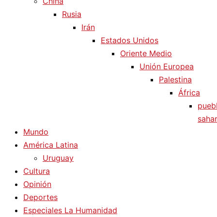
China
Rusia
Irán
Estados Unidos
Oriente Medio
Unión Europea
Palestina
África
pueb
sahar
Mundo
América Latina
Uruguay
Cultura
Opinión
Deportes
Especiales La Humanidad