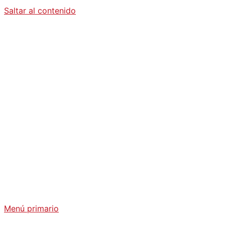
Saltar al contenido
Diario La
Humanidad
Análisis Geopolítico y Actualidad Internacional
Menú primario