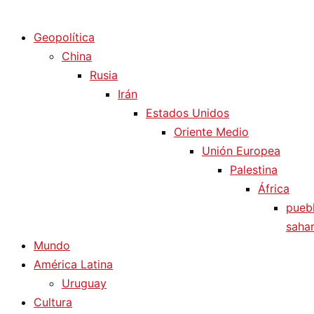
Diario La Humanidad
Geopolítica
China
Rusia
Irán
Estados Unidos
Oriente Medio
Unión Europea
Palestina
África
pueb
sahar
Mundo
América Latina
Uruguay
Cultura