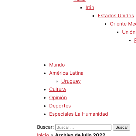
Irán
Estados Unidos
Oriente Me
Unión
Mundo
América Latina
Uruguay
Cultura
Opinión
Deportes
Especiales La Humanidad
Buscar:
Inicio
»
Archivo de julio 2022