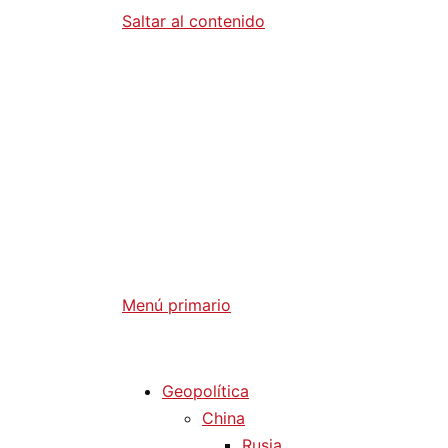
Saltar al contenido
Diario La 
Análisis Geopolítico y Actualidad Internaci
Menú primario
Diario La Humanidad
Geopolítica
China
Rusia