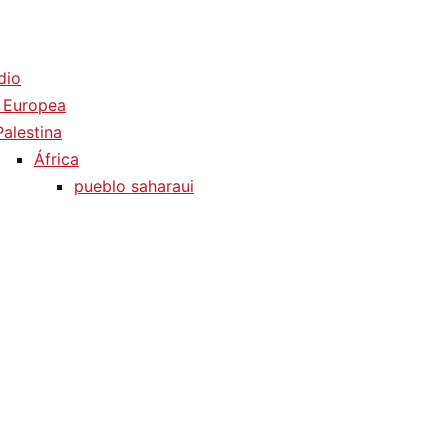
dio
 Europea
Palestina
África
pueblo saharaui