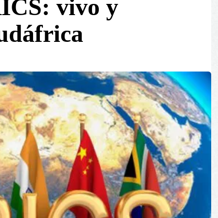
RICS: vivo y
udáfrica
0