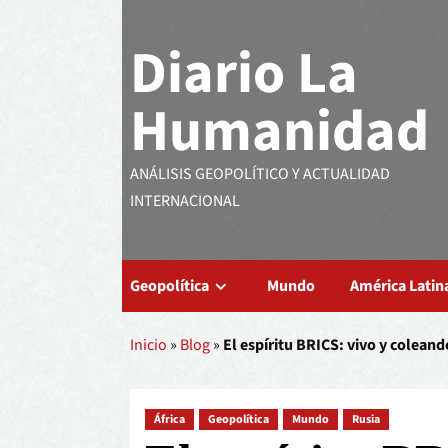
Diario La
Humanidad
ANÁLISIS GEOPOLÍTICO Y ACTUALIDAD
INTERNACIONAL
Geopolítica
Mundo
América Latin
Inicio
»
Blog
»
El espíritu BRICS: vivo y coleand
África
Geopolítica
Mundo
Rusia