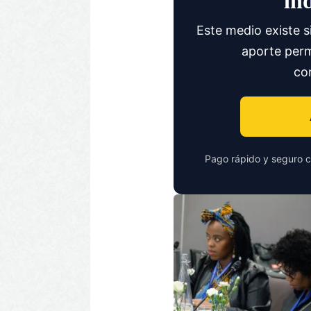
in
Este medio existe s
aporte perm
co
Pago rápido y seguro c