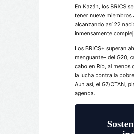
En Kazán, los BRICS se
tener nueve miembros 
alcanzando así 22 naci
inmensamente complejo,
Los BRICS+ superan aho
menguante– del G20, cu
cabo en Río, al menos 
la lucha contra la pobr
Aun así, el G7/OTAN, pla
agenda.
Sosten