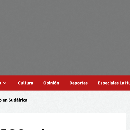
a
Cultura
Opinión
Deportes
Especiales La 
o en Sudáfrica