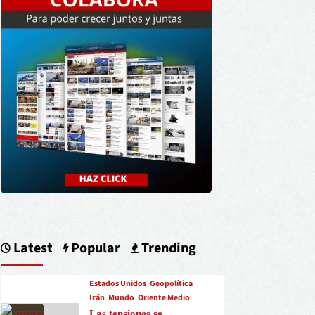
Latest
Popular
Trending
Estados Unidos
Geopolítica
Irán
Mundo
Oriente Medio
Las tensiones se