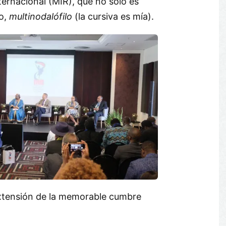
ernacional (MIR), que no sólo es
do,
multinodalófilo
(la cursiva es mía).
xtensión de la memorable cumbre