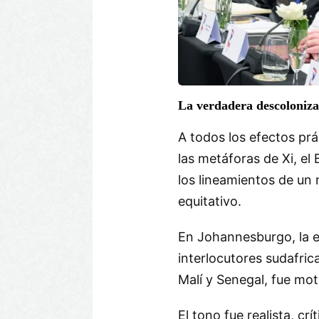
La verdadera descoloniz
A todos los efectos pr
las metáforas de Xi, el
los lineamientos de un
equitativo.
En Johannesburgo, la ex
interlocutores sudafric
Malí y Senegal, fue mot
El tono fue realista, c