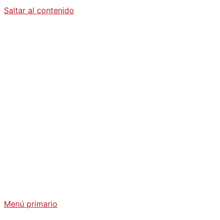
Saltar al contenido
Diario La
Humanidad
Análisis Geopolítico y Actualidad Internacional
Menú primario