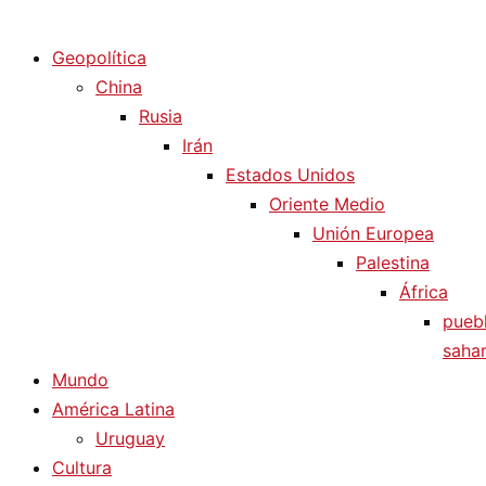
Diario La Humanidad
Geopolítica
China
Rusia
Irán
Estados Unidos
Oriente Medio
Unión Europea
Palestina
África
pueb
sahar
Mundo
América Latina
Uruguay
Cultura