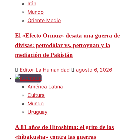
Irán
Mundo
Oriente Medio
El «Efecto Ormuz» desata una guerra de
divisas: petrodólar vs. petroyuan y la
mediación de Pakistán
Editor La Humanidad
agosto 6, 2026
América Latina
Cultura
Mundo
Uruguay
A 81 años de Hiroshima: el grito de los
«hibakusha» contra las guerras