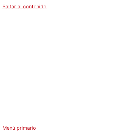
Saltar al contenido
Diario La
Humanidad
Análisis Geopolítico y Actualidad Internacional
Menú primario