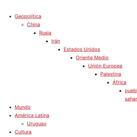
Diario La Humanidad
Geopolítica
China
Rusia
Irán
Estados Unidos
Oriente Medio
Unión Europea
Palestina
África
pueb
sahar
Mundo
América Latina
Uruguay
Cultura