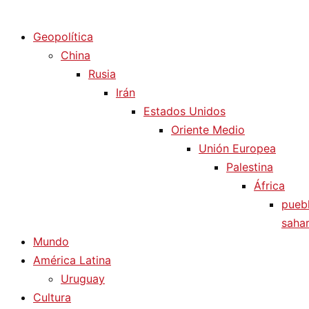
Diario La Humanidad
Geopolítica
China
Rusia
Irán
Estados Unidos
Oriente Medio
Unión Europea
Palestina
África
pueb
sahar
Mundo
América Latina
Uruguay
Cultura