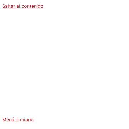
Saltar al contenido
Diario La
Humanidad
Análisis Geopolítico y Actualidad Internacional
Menú primario