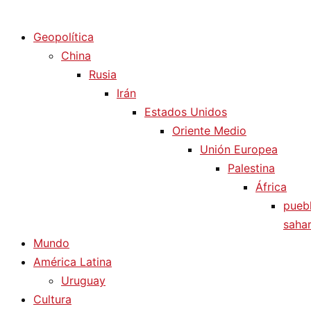
Diario La Humanidad
Geopolítica
China
Rusia
Irán
Estados Unidos
Oriente Medio
Unión Europea
Palestina
África
pueb
sahar
Mundo
América Latina
Uruguay
Cultura