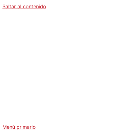
Saltar al contenido
Diario La
Humanidad
Análisis Geopolítico y Actualidad Internacional
Menú primario