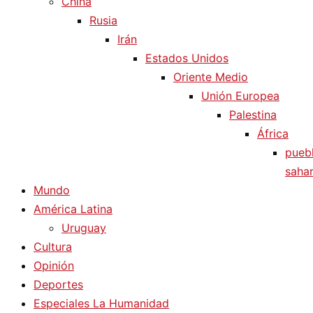
China
Rusia
Irán
Estados Unidos
Oriente Medio
Unión Europea
Palestina
África
pueb
sahar
Mundo
América Latina
Uruguay
Cultura
Opinión
Deportes
Especiales La Humanidad