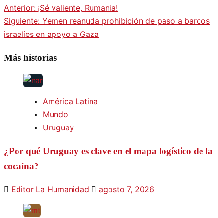
Anterior:
¡Sé valiente, Rumania!
Navegación
Siguiente:
Yemen reanuda prohibición de paso a barcos
israelíes en apoyo a Gaza
de
Más historias
entradas
América Latina
Mundo
Uruguay
¿Por qué Uruguay es clave en el mapa logístico de la
cocaína?
Editor La Humanidad
agosto 7, 2026