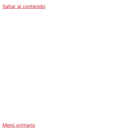
Saltar al contenido
Diario La
Humanidad
Análisis Geopolítico y Actualidad Internacional
Menú primario