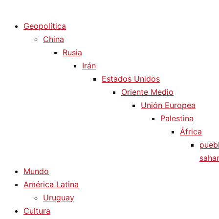
Diario La Humanidad
Geopolítica
China
Rusia
Irán
Estados Unidos
Oriente Medio
Unión Europea
Palestina
África
pueb
sahar
Mundo
América Latina
Uruguay
Cultura