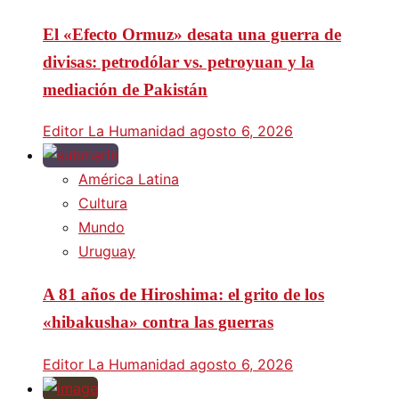
El «Efecto Ormuz» desata una guerra de
divisas: petrodólar vs. petroyuan y la
mediación de Pakistán
Editor La Humanidad
agosto 6, 2026
América Latina
Cultura
Mundo
Uruguay
A 81 años de Hiroshima: el grito de los
«hibakusha» contra las guerras
Editor La Humanidad
agosto 6, 2026