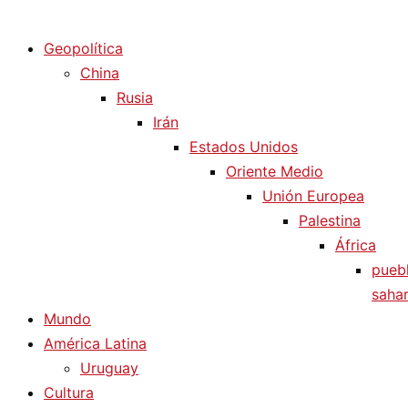
Diario La Humanidad
Geopolítica
China
Rusia
Irán
Estados Unidos
Oriente Medio
Unión Europea
Palestina
África
pueb
sahar
Mundo
América Latina
Uruguay
Cultura