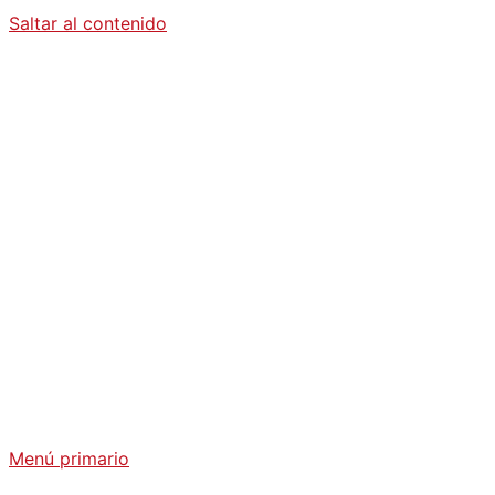
Saltar al contenido
Diario La
Humanidad
Análisis Geopolítico y Actualidad Internacional
Menú primario