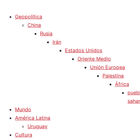
Diario La Humanidad
Geopolítica
China
Rusia
Irán
Estados Unidos
Oriente Medio
Unión Europea
Palestina
África
pueb
sahar
Mundo
América Latina
Uruguay
Cultura