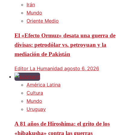
Irán
Mundo
Oriente Medio
El «Efecto Ormuz» desata una guerra de
divisas: petrodólar vs. petroyuan y la
mediación de Pakistán
Editor La Humanidad
agosto 6, 2026
América Latina
Cultura
Mundo
Uruguay
A 81 años de Hiroshima: el grito de los
«hibakusha» contra las guerras