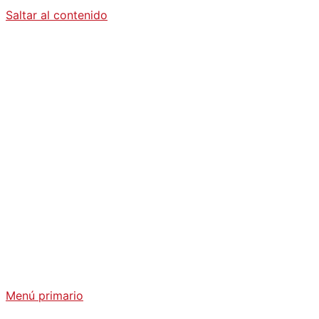
Saltar al contenido
Diario La
Humanidad
Análisis Geopolítico y Actualidad Internacional
Menú primario